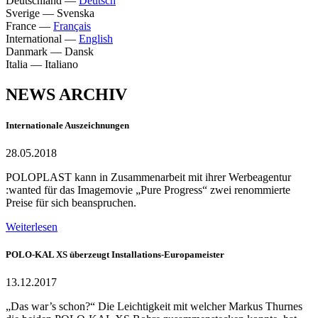
Deutschland
—
Deutsch
Sverige
—
Svenska
France
—
Français
International
—
English
Danmark
—
Dansk
Italia
—
Italiano
NEWS ARCHIV
Internationale Auszeichnungen
28.05.2018
POLOPLAST kann in Zusammenarbeit mit ihrer Werbeagentur
:wanted für das Imagemovie „Pure Progress“ zwei renommierte
Preise für sich beanspruchen.
Weiterlesen
POLO-KAL XS überzeugt Installations-Europameister
13.12.2017
„Das war’s schon?“ Die Leichtigkeit mit welcher Markus Thurnes