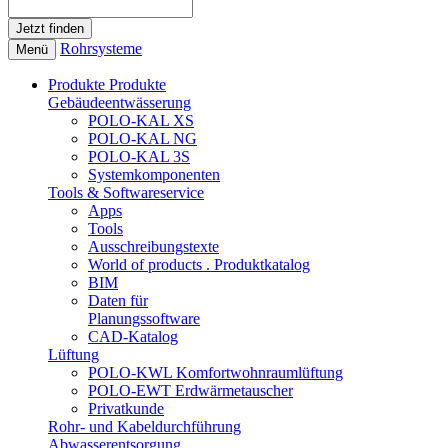
Rohrsysteme
Menü
Produkte
Produkte
Gebäudeentwässerung
POLO-KAL XS
POLO-KAL NG
POLO-KAL 3S
Systemkomponenten
Tools & Softwareservice
Apps
Tools
Ausschreibungstexte
World of products . Produktkatalog
BIM
Daten für
Planungssoftware
CAD-Katalog
Lüftung
POLO-KWL Komfortwohnraumlüftung
POLO-EWT Erdwärmetauscher
Privatkunde
Rohr- und Kabeldurchführung
Abwasserentsorgung