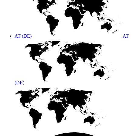
AT (DE)
AT
(DE)