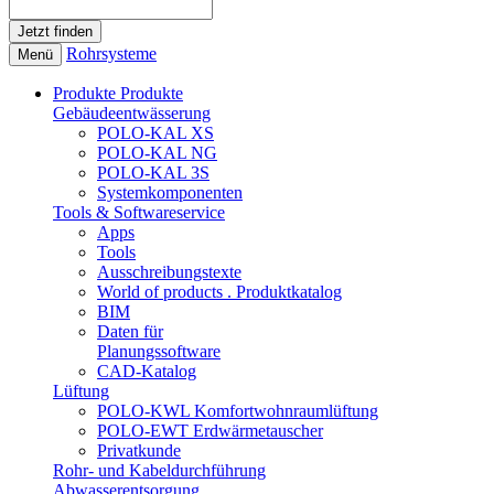
Rohrsysteme
Menü
Produkte
Produkte
Gebäudeentwässerung
POLO-KAL XS
POLO-KAL NG
POLO-KAL 3S
Systemkomponenten
Tools & Softwareservice
Apps
Tools
Ausschreibungstexte
World of products . Produktkatalog
BIM
Daten für
Planungssoftware
CAD-Katalog
Lüftung
POLO-KWL Komfortwohnraumlüftung
POLO-EWT Erdwärmetauscher
Privatkunde
Rohr- und Kabeldurchführung
Abwasserentsorgung