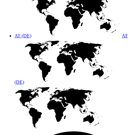
AT (DE)
AT
(DE)