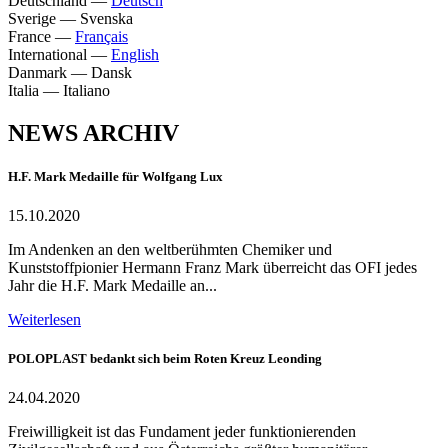
Deutschland
—
Deutsch
Sverige
—
Svenska
France
—
Français
International
—
English
Danmark
—
Dansk
Italia
—
Italiano
NEWS ARCHIV
H.F. Mark Medaille für Wolfgang Lux
15.10.2020
Im Andenken an den weltberühmten Chemiker und
Kunststoffpionier Hermann Franz Mark überreicht das OFI jedes
Jahr die H.F. Mark Medaille an...
Weiterlesen
POLOPLAST bedankt sich beim Roten Kreuz Leonding
24.04.2020
Freiwilligkeit ist das Fundament jeder funktionierenden