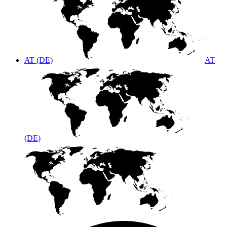
AT (DE)
AT
(DE)