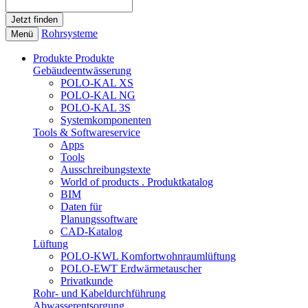
Rohrsysteme
Menü
Produkte
Produkte
Gebäudeentwässerung
POLO-KAL XS
POLO-KAL NG
POLO-KAL 3S
Systemkomponenten
Tools & Softwareservice
Apps
Tools
Ausschreibungstexte
World of products . Produktkatalog
BIM
Daten für
Planungssoftware
CAD-Katalog
Lüftung
POLO-KWL Komfortwohnraumlüftung
POLO-EWT Erdwärmetauscher
Privatkunde
Rohr- und Kabeldurchführung
Abwasserentsorgung