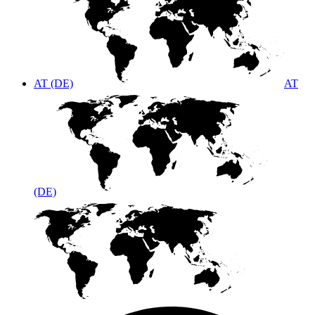
AT (DE)
AT
(DE)