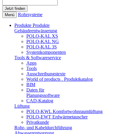
Rohrsysteme
Menü
Produkte
Produkte
Gebäudeentwässerung
POLO-KAL XS
POLO-KAL NG
POLO-KAL 3S
Systemkomponenten
Tools & Softwareservice
Apps
Tools
Ausschreibungstexte
World of products . Produktkatalog
BIM
Daten für
Planungssoftware
CAD-Katalog
Lüftung
POLO-KWL Komfortwohnraumlüftung
POLO-EWT Erdwärmetauscher
Privatkunde
Rohr- und Kabeldurchführung
Abwasserentsorgung