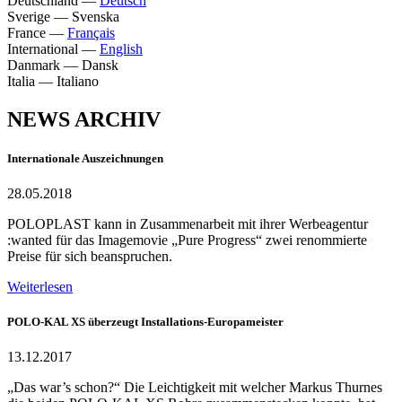
Deutschland
—
Deutsch
Sverige
—
Svenska
France
—
Français
International
—
English
Danmark
—
Dansk
Italia
—
Italiano
NEWS ARCHIV
Internationale Auszeichnungen
28.05.2018
POLOPLAST kann in Zusammenarbeit mit ihrer Werbeagentur
:wanted für das Imagemovie „Pure Progress“ zwei renommierte
Preise für sich beanspruchen.
Weiterlesen
POLO-KAL XS überzeugt Installations-Europameister
13.12.2017
„Das war’s schon?“ Die Leichtigkeit mit welcher Markus Thurnes