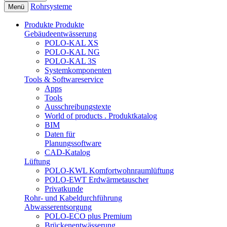
Rohrsysteme
Menü
Produkte
Produkte
Gebäudeentwässerung
POLO-KAL XS
POLO-KAL NG
POLO-KAL 3S
Systemkomponenten
Tools & Softwareservice
Apps
Tools
Ausschreibungstexte
World of products . Produktkatalog
BIM
Daten für
Planungssoftware
CAD-Katalog
Lüftung
POLO-KWL Komfortwohnraumlüftung
POLO-EWT Erdwärmetauscher
Privatkunde
Rohr- und Kabeldurchführung
Abwasserentsorgung
POLO-ECO plus Premium
Brückenentwässerung