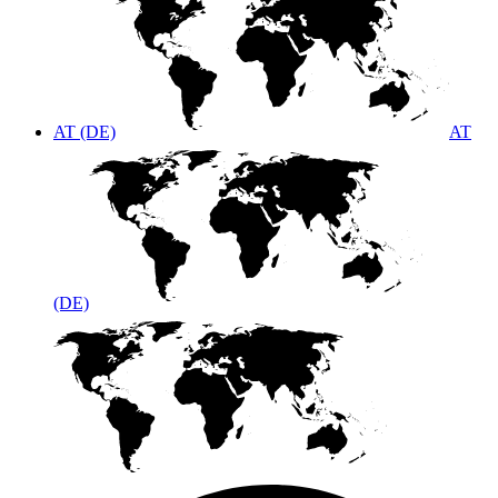
AT (DE)
AT
(DE)