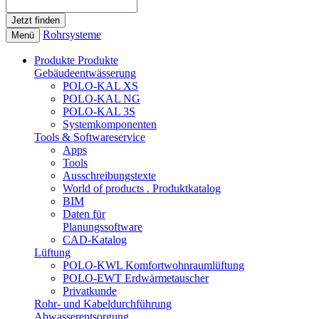
Rohrsysteme
Menü
Produkte
Produkte
Gebäudeentwässerung
POLO-KAL XS
POLO-KAL NG
POLO-KAL 3S
Systemkomponenten
Tools & Softwareservice
Apps
Tools
Ausschreibungstexte
World of products . Produktkatalog
BIM
Daten für
Planungssoftware
CAD-Katalog
Lüftung
POLO-KWL Komfortwohnraumlüftung
POLO-EWT Erdwärmetauscher
Privatkunde
Rohr- und Kabeldurchführung
Abwasserentsorgung