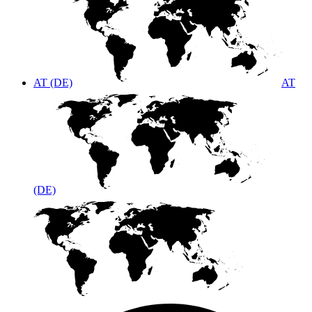
AT (DE)
AT
(DE)