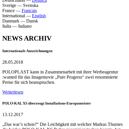
Deutschland
—
Deutsch
Sverige
—
Svenska
France
—
Français
International
—
English
Danmark
—
Dansk
Italia
—
Italiano
NEWS ARCHIV
Internationale Auszeichnungen
28.05.2018
POLOPLAST kann in Zusammenarbeit mit ihrer Werbeagentur
:wanted für das Imagemovie „Pure Progress“ zwei renommierte
Preise für sich beanspruchen.
Weiterlesen
POLO-KAL XS überzeugt Installations-Europameister
13.12.2017
„Das war’s schon?“ Die Leichtigkeit mit welcher Markus Thurnes