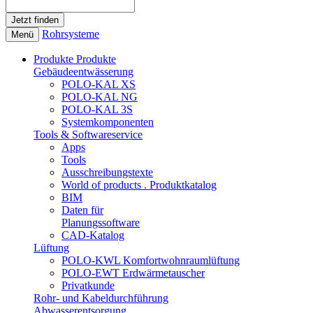
Rohrsysteme
Menü
Produkte
Produkte
Gebäudeentwässerung
POLO-KAL XS
POLO-KAL NG
POLO-KAL 3S
Systemkomponenten
Tools & Softwareservice
Apps
Tools
Ausschreibungstexte
World of products . Produktkatalog
BIM
Daten für
Planungssoftware
CAD-Katalog
Lüftung
POLO-KWL Komfortwohnraumlüftung
POLO-EWT Erdwärmetauscher
Privatkunde
Rohr- und Kabeldurchführung
Abwasserentsorgung