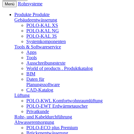
Rohrsysteme
Menü
Produkte
Produkte
Gebäudeentwässerung
POLO-KAL XS
POLO-KAL NG
POLO-KAL 3S
Systemkomponenten
Tools & Softwareservice
Apps
Tools
Ausschreibungstexte
World of products . Produktkatalog
BIM
Daten für
Planungssoftware
CAD-Katalog
Lüftung
POLO-KWL Komfortwohnraumlüftung
POLO-EWT Erdwärmetauscher
Privatkunde
Rohr- und Kabeldurchführung
Abwasserentsorgung
POLO-ECO plus Premium
Brückenentwässerung