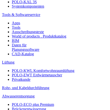
POLO-KAL 3S
Systemkomponenten
Tools & Softwareservice
Apps
Tools
Ausschreibungstexte
World of products . Produktkatalog
BIM
Daten für
Planungssoftware
CAD-Katalog
Lüftung
POLO-KWL Komfortwohnraumlüftung
POLO-EWT Erdwärmetauscher
Privatkunde
Rohr- und Kabeldurchführung
Abwasserentsorgung
POLO-ECO plus Premium
Brückenentwässerung