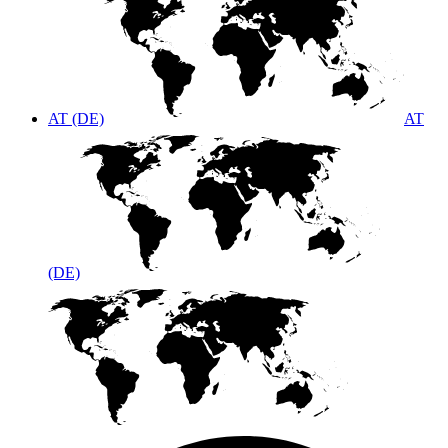
AT (DE)
AT
(DE)