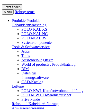
Rohrsysteme
Menü
Produkte
Produkte
Gebäudeentwässerung
POLO-KAL XS
POLO-KAL NG
POLO-KAL 3S
Systemkomponenten
Tools & Softwareservice
Apps
Tools
Ausschreibungstexte
World of products . Produktkatalog
BIM
Daten für
Planungssoftware
CAD-Katalog
Lüftung
POLO-KWL Komfortwohnraumlüftung
POLO-EWT Erdwärmetauscher
Privatkunde
Rohr- und Kabeldurchführung
Abwasserentsorgung