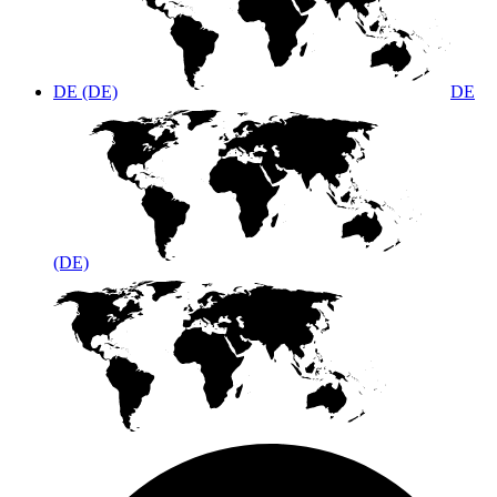
DE (DE)
DE
(DE)