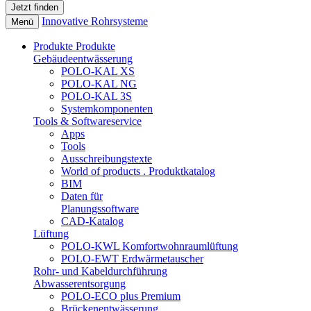
Innovative Rohrsysteme
Menü
Produkte
Produkte
Gebäudeentwässerung
POLO-KAL XS
POLO-KAL NG
POLO-KAL 3S
Systemkomponenten
Tools & Softwareservice
Apps
Tools
Ausschreibungstexte
World of products . Produktkatalog
BIM
Daten für
Planungssoftware
CAD-Katalog
Lüftung
POLO-KWL Komfortwohnraumlüftung
POLO-EWT Erdwärmetauscher
Rohr- und Kabeldurchführung
Abwasserentsorgung
POLO-ECO plus Premium
Brückenentwässerung