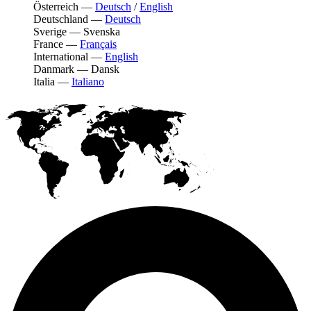
Österreich
—
Deutsch
/
English
Deutschland
—
Deutsch
Sverige
—
Svenska
France
—
Français
International
—
English
Danmark
—
Dansk
Italia
—
Italiano