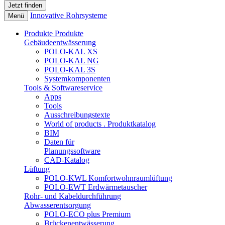
Innovative Rohrsysteme
Menü
Produkte
Produkte
Gebäudeentwässerung
POLO-KAL XS
POLO-KAL NG
POLO-KAL 3S
Systemkomponenten
Tools & Softwareservice
Apps
Tools
Ausschreibungstexte
World of products . Produktkatalog
BIM
Daten für
Planungssoftware
CAD-Katalog
Lüftung
POLO-KWL Komfortwohnraumlüftung
POLO-EWT Erdwärmetauscher
Rohr- und Kabeldurchführung
Abwasserentsorgung
POLO-ECO plus Premium
Brückenentwässerung