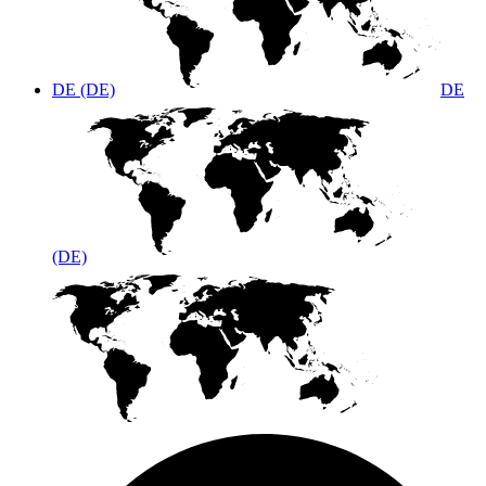
DE (DE)
DE
(DE)