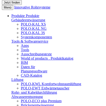
Innovative Rohrsysteme
Menü
Produkte
Produkte
Gebäudeentwässerung
POLO-KAL XS
POLO-KAL NG
POLO-KAL 3S
Systemkomponenten
Tools & Softwareservice
Apps
Tools
Ausschreibungstexte
World of products . Produktkatalog
BIM
Daten für
Planungssoftware
CAD-Katalog
Lüftung
POLO-KWL Komfortwohnraumlüftung
POLO-EWT Erdwärmetauscher
Rohr- und Kabeldurchführung
Abwasserentsorgung
POLO-ECO plus Premium
Brückenentwässerung