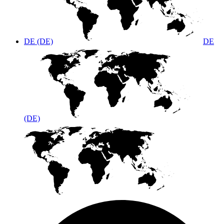
DE (DE)
DE
(DE)