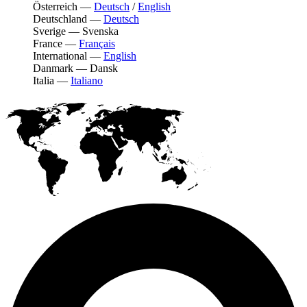
Österreich
—
Deutsch
/
English
Deutschland
—
Deutsch
Sverige
—
Svenska
France
—
Français
International
—
English
Danmark
—
Dansk
Italia
—
Italiano