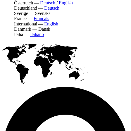
Österreich
—
Deutsch
/
English
Deutschland
—
Deutsch
Sverige
—
Svenska
France
—
Français
International
—
English
Danmark
—
Dansk
Italia
—
Italiano