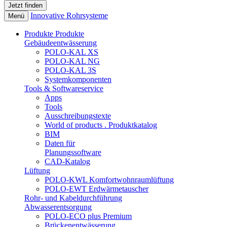
Innovative Rohrsysteme
Menü
Produkte
Produkte
Gebäudeentwässerung
POLO-KAL XS
POLO-KAL NG
POLO-KAL 3S
Systemkomponenten
Tools & Softwareservice
Apps
Tools
Ausschreibungstexte
World of products . Produktkatalog
BIM
Daten für
Planungssoftware
CAD-Katalog
Lüftung
POLO-KWL Komfortwohnraumlüftung
POLO-EWT Erdwärmetauscher
Rohr- und Kabeldurchführung
Abwasserentsorgung
POLO-ECO plus Premium
Brückenentwässerung