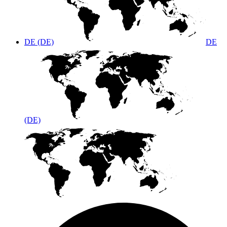
DE (DE)
DE
(DE)