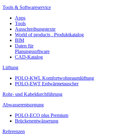
Tools & Softwareservice
Apps
Tools
Ausschreibungstexte
World of products . Produktkatalog
BIM
Daten für
Planungssoftware
CAD-Katalog
Lüftung
POLO-KWL Komfortwohnraumlüftung
POLO-EWT Erdwärmetauscher
Rohr- und Kabeldurchführung
Abwasserentsorgung
POLO-ECO plus Premium
Brückenentwässerung
Referenzen