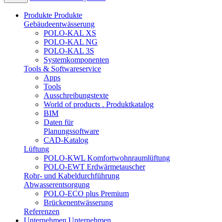
Produkte
Produkte
Gebäudeentwässerung
POLO-KAL XS
POLO-KAL NG
POLO-KAL 3S
Systemkomponenten
Tools & Softwareservice
Apps
Tools
Ausschreibungstexte
World of products . Produktkatalog
BIM
Daten für
Planungssoftware
CAD-Katalog
Lüftung
POLO-KWL Komfortwohnraumlüftung
POLO-EWT Erdwärmetauscher
Rohr- und Kabeldurchführung
Abwasserentsorgung
POLO-ECO plus Premium
Brückenentwässerung
Referenzen
Unternehmen
Unternehmen