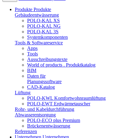
Produkte
Produkte
Gebäudeentwässerung
POLO-KAL XS
POLO-KAL NG
POLO-KAL 3S
Systemkomponenten
Tools & Softwareservice
Apps
Tools
Ausschreibungstexte
World of products . Produktkatalog
BIM
Daten für
Planungssoftware
CAD-Katalog
Lüftung
POLO-KWL Komfortwohnraumlüftung
POLO-EWT Erdwärmetauscher
Rohr- und Kabeldurchführung
Abwasserentsorgung
POLO-ECO plus Premium
Brückenentwässerung
Referenzen
Unternehmen
Unternehmen