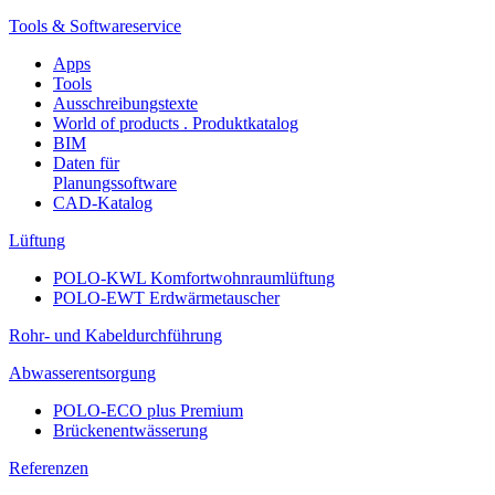
Tools & Softwareservice
Apps
Tools
Ausschreibungstexte
World of products . Produktkatalog
BIM
Daten für
Planungssoftware
CAD-Katalog
Lüftung
POLO-KWL Komfortwohnraumlüftung
POLO-EWT Erdwärmetauscher
Rohr- und Kabeldurchführung
Abwasserentsorgung
POLO-ECO plus Premium
Brückenentwässerung
Referenzen