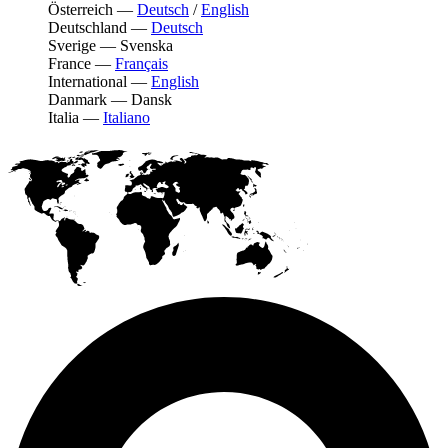
Österreich
—
Deutsch
/
English
Deutschland
—
Deutsch
Sverige
—
Svenska
France
—
Français
International
—
English
Danmark
—
Dansk
Italia
—
Italiano