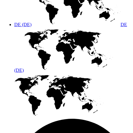
DE (DE)
DE
(DE)