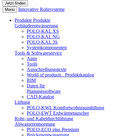
Innovative Rohrsysteme
Menü
Produkte
Produkte
Gebäudeentwässerung
POLO-KAL XS
POLO-KAL NG
POLO-KAL 3S
Systemkomponenten
Tools & Softwareservice
Apps
Tools
Ausschreibungstexte
World of products . Produktkatalog
BIM
Daten für
Planungssoftware
CAD-Katalog
Lüftung
POLO-KWL Komfortwohnraumlüftung
POLO-EWT Erdwärmetauscher
Rohr- und Kabeldurchführung
Abwasserentsorgung
POLO-ECO plus Premium
Brückenentwässerung