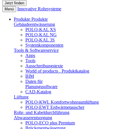
Innovative Rohrsysteme
Menü
Produkte
Produkte
Gebäudeentwässerung
POLO-KAL XS
POLO-KAL NG
POLO-KAL 3S
Systemkomponenten
Tools & Softwareservice
Apps
Tools
Ausschreibungstexte
World of products . Produktkatalog
BIM
Daten für
Planungssoftware
CAD-Katalog
Lüftung
POLO-KWL Komfortwohnraumlüftung
POLO-EWT Erdwärmetauscher
Rohr- und Kabeldurchführung
Abwasserentsorgung
POLO-ECO plus Premium
Brückenentwässerung