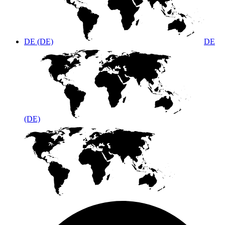
DE (DE)
DE
(DE)