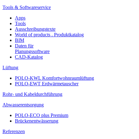
Tools & Softwareservice
Apps
Tools
Ausschreibungstexte
World of products . Produktkatalog
BIM
Daten für
Planungssoftware
CAD-Katalog
Lüftung
POLO-KWL Komfortwohnraumlüftung
POLO-EWT Erdwärmetauscher
Rohr- und Kabeldurchführung
Abwasserentsorgung
POLO-ECO plus Premium
Brückenentwässerung
Referenzen