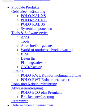
Produkte
Produkte
Gebäudeentwässerung
POLO-KAL XS
POLO-KAL NG
POLO-KAL 3S
Systemkomponenten
Tools & Softwareservice
Apps
Tools
Ausschreibungstexte
World of products . Produktkatalog
BIM
Daten für
Planungssoftware
CAD-Katalog
Lüftung
POLO-KWL Komfortwohnraumlüftung
POLO-EWT Erdwärmetauscher
Rohr- und Kabeldurchführung
Abwasserentsorgung
POLO-ECO plus Premium
Brückenentwässerung
Referenzen
Unternehmen
Unternehmen