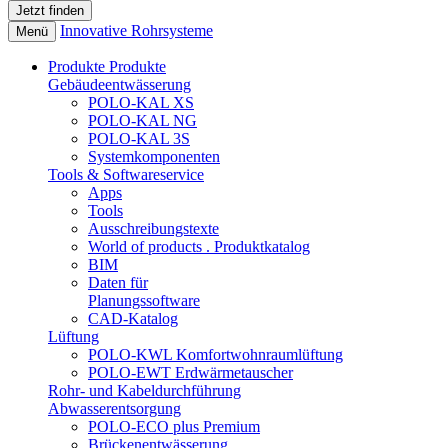
Innovative Rohrsysteme
Menü
Produkte
Produkte
Gebäudeentwässerung
POLO-KAL XS
POLO-KAL NG
POLO-KAL 3S
Systemkomponenten
Tools & Softwareservice
Apps
Tools
Ausschreibungstexte
World of products . Produktkatalog
BIM
Daten für
Planungssoftware
CAD-Katalog
Lüftung
POLO-KWL Komfortwohnraumlüftung
POLO-EWT Erdwärmetauscher
Rohr- und Kabeldurchführung
Abwasserentsorgung
POLO-ECO plus Premium
Brückenentwässerung