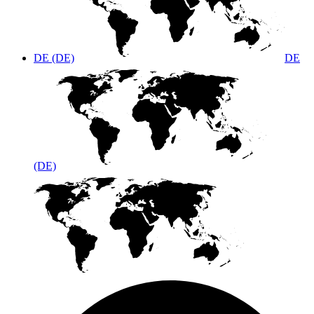
DE (DE)
DE
(DE)