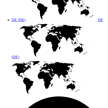
DE (DE)
DE
(DE)