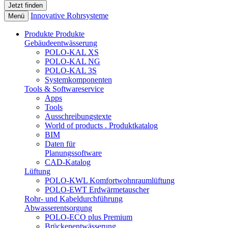
Innovative Rohrsysteme
Menü
Produkte
Produkte
Gebäudeentwässerung
POLO-KAL XS
POLO-KAL NG
POLO-KAL 3S
Systemkomponenten
Tools & Softwareservice
Apps
Tools
Ausschreibungstexte
World of products . Produktkatalog
BIM
Daten für
Planungssoftware
CAD-Katalog
Lüftung
POLO-KWL Komfortwohnraumlüftung
POLO-EWT Erdwärmetauscher
Rohr- und Kabeldurchführung
Abwasserentsorgung
POLO-ECO plus Premium
Brückenentwässerung