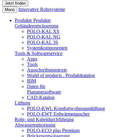
Innovative Rohrsysteme
Menü
Produkte
Produkte
Gebäudeentwässerung
POLO-KAL XS
POLO-KAL NG
POLO-KAL 3S
Systemkomponenten
Tools & Softwareservice
Apps
Tools
Ausschreibungstexte
World of products . Produktkatalog
BIM
Daten für
Planungssoftware
CAD-Katalog
Lüftung
POLO-KWL Komfortwohnraumlüftung
POLO-EWT Erdwärmetauscher
Rohr- und Kabeldurchführung
Abwasserentsorgung
POLO-ECO plus Premium
Brückenentwässerung