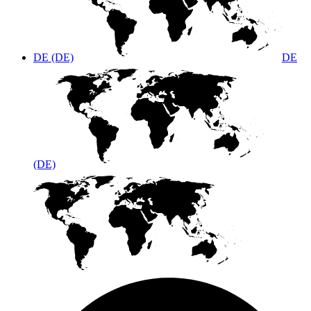
DE (DE)
DE
(DE)