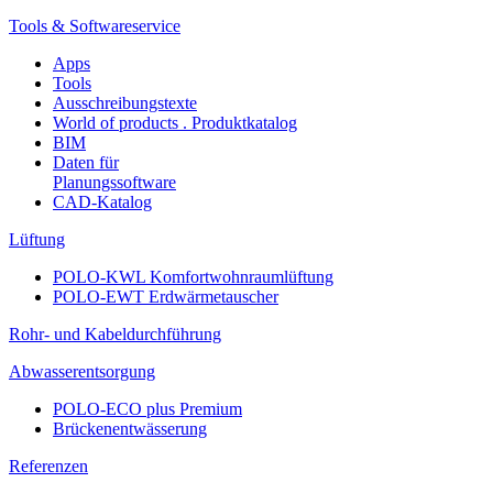
Tools & Softwareservice
Apps
Tools
Ausschreibungstexte
World of products . Produktkatalog
BIM
Daten für
Planungssoftware
CAD-Katalog
Lüftung
POLO-KWL Komfortwohnraumlüftung
POLO-EWT Erdwärmetauscher
Rohr- und Kabeldurchführung
Abwasserentsorgung
POLO-ECO plus Premium
Brückenentwässerung
Referenzen