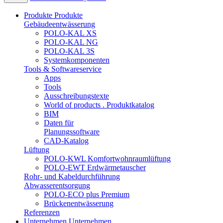
Produkte
Produkte
Gebäudeentwässerung
POLO-KAL XS
POLO-KAL NG
POLO-KAL 3S
Systemkomponenten
Tools & Softwareservice
Apps
Tools
Ausschreibungstexte
World of products . Produktkatalog
BIM
Daten für
Planungssoftware
CAD-Katalog
Lüftung
POLO-KWL Komfortwohnraumlüftung
POLO-EWT Erdwärmetauscher
Rohr- und Kabeldurchführung
Abwasserentsorgung
POLO-ECO plus Premium
Brückenentwässerung
Referenzen
Unternehmen
Unternehmen