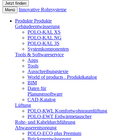
Innovative Rohrsysteme
Menü
Produkte
Produkte
Gebäudeentwässerung
POLO-KAL XS
POLO-KAL NG
POLO-KAL 3S
Systemkomponenten
Tools & Softwareservice
Apps
Tools
Ausschreibungstexte
World of products . Produktkatalog
BIM
Daten für
Planungssoftware
CAD-Katalog
Lüftung
POLO-KWL Komfortwohnraumlüftung
POLO-EWT Erdwärmetauscher
Rohr- und Kabeldurchführung
Abwasserentsorgung
POLO-ECO plus Premium
Brückenentwässerung