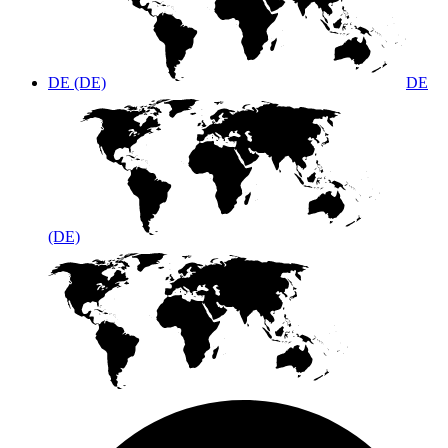
DE (DE)
DE
(DE)