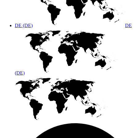
DE (DE)
DE
(DE)