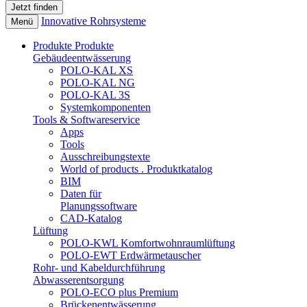
Innovative Rohrsysteme
Menü
Produkte
Produkte
Gebäudeentwässerung
POLO-KAL XS
POLO-KAL NG
POLO-KAL 3S
Systemkomponenten
Tools & Softwareservice
Apps
Tools
Ausschreibungstexte
World of products . Produktkatalog
BIM
Daten für
Planungssoftware
CAD-Katalog
Lüftung
POLO-KWL Komfortwohnraumlüftung
POLO-EWT Erdwärmetauscher
Rohr- und Kabeldurchführung
Abwasserentsorgung
POLO-ECO plus Premium
Brückenentwässerung