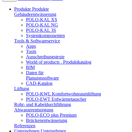
Produkte
Produkte
Gebäudeentwässerung
POLO-KAL XS
POLO-KAL NG
POLO-KAL 3S
Systemkomponenten
Tools & Softwareservice
Apps
Tools
Ausschreibungstexte
World of products . Produktkatalog
BIM
Daten für
Planungssoftware
CAD-Katalog
Lüftung
POLO-KWL Komfortwohnraumlüftung
POLO-EWT Erdwärmetauscher
Rohr- und Kabeldurchführung
Abwasserentsorgung
POLO-ECO plus Premium
Brückenentwässerung
Referenzen
Unternehmen
Unternehmen