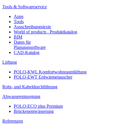
Tools & Softwareservice
Apps
Tools
Ausschreibungstexte
World of products . Produktkatalog
BIM
Daten für
Planungssoftware
CAD-Katalog
Lüftung
POLO-KWL Komfortwohnraumlüftung
POLO-EWT Erdwärmetauscher
Rohr- und Kabeldurchführung
Abwasserentsorgung
POLO-ECO plus Premium
Brückenentwässerung
Referenzen