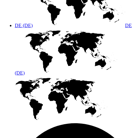
DE (DE)
DE
(DE)