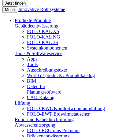
Innovative Rohrsysteme
Menü
Produkte
Produkte
Gebäudeentwässerung
POLO-KAL XS
POLO-KAL NG
POLO-KAL 3S
Systemkomponenten
Tools & Softwareservice
Apps
Tools
Ausschreibungstexte
World of products . Produktkatalog
BIM
Daten für
Planungssoftware
CAD-Katalog
Lüftung
POLO-KWL Komfortwohnraumlüftung
POLO-EWT Erdwärmetauscher
Rohr- und Kabeldurchführung
Abwasserentsorgung
POLO-ECO plus Premium
Brückenentwässerung