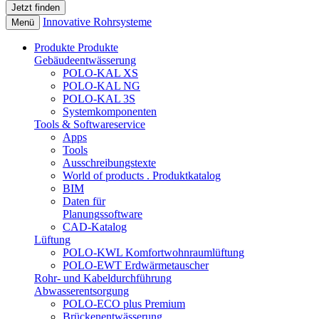
Innovative Rohrsysteme
Menü
Produkte
Produkte
Gebäudeentwässerung
POLO-KAL XS
POLO-KAL NG
POLO-KAL 3S
Systemkomponenten
Tools & Softwareservice
Apps
Tools
Ausschreibungstexte
World of products . Produktkatalog
BIM
Daten für
Planungssoftware
CAD-Katalog
Lüftung
POLO-KWL Komfortwohnraumlüftung
POLO-EWT Erdwärmetauscher
Rohr- und Kabeldurchführung
Abwasserentsorgung
POLO-ECO plus Premium
Brückenentwässerung