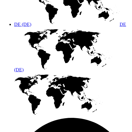
DE (DE)
DE
(DE)