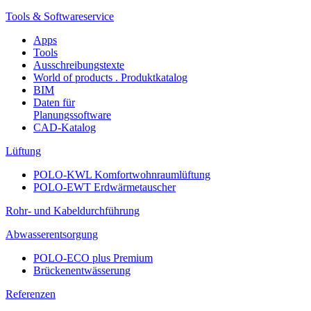
Tools & Softwareservice
Apps
Tools
Ausschreibungstexte
World of products . Produktkatalog
BIM
Daten für
Planungssoftware
CAD-Katalog
Lüftung
POLO-KWL Komfortwohnraumlüftung
POLO-EWT Erdwärmetauscher
Rohr- und Kabeldurchführung
Abwasserentsorgung
POLO-ECO plus Premium
Brückenentwässerung
Referenzen