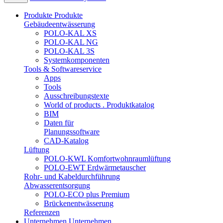
Produkte
Produkte
Gebäudeentwässerung
POLO-KAL XS
POLO-KAL NG
POLO-KAL 3S
Systemkomponenten
Tools & Softwareservice
Apps
Tools
Ausschreibungstexte
World of products . Produktkatalog
BIM
Daten für
Planungssoftware
CAD-Katalog
Lüftung
POLO-KWL Komfortwohnraumlüftung
POLO-EWT Erdwärmetauscher
Rohr- und Kabeldurchführung
Abwasserentsorgung
POLO-ECO plus Premium
Brückenentwässerung
Referenzen
Unternehmen
Unternehmen