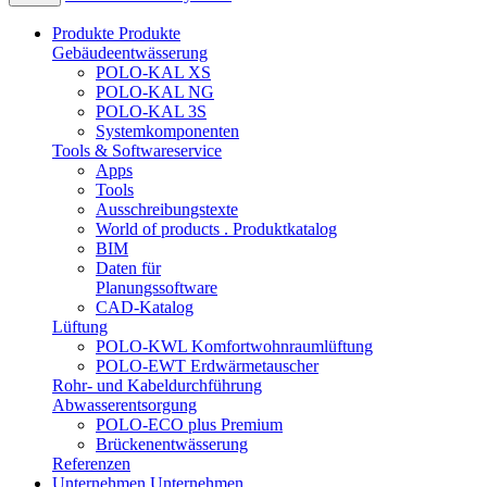
Produkte
Produkte
Gebäudeentwässerung
POLO-KAL XS
POLO-KAL NG
POLO-KAL 3S
Systemkomponenten
Tools & Softwareservice
Apps
Tools
Ausschreibungstexte
World of products . Produktkatalog
BIM
Daten für
Planungssoftware
CAD-Katalog
Lüftung
POLO-KWL Komfortwohnraumlüftung
POLO-EWT Erdwärmetauscher
Rohr- und Kabeldurchführung
Abwasserentsorgung
POLO-ECO plus Premium
Brückenentwässerung
Referenzen
Unternehmen
Unternehmen