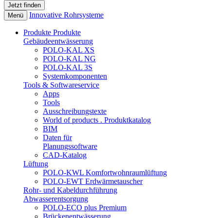
Innovative Rohrsysteme
Menü
Produkte
Produkte
Gebäudeentwässerung
POLO-KAL XS
POLO-KAL NG
POLO-KAL 3S
Systemkomponenten
Tools & Softwareservice
Apps
Tools
Ausschreibungstexte
World of products . Produktkatalog
BIM
Daten für
Planungssoftware
CAD-Katalog
Lüftung
POLO-KWL Komfortwohnraumlüftung
POLO-EWT Erdwärmetauscher
Rohr- und Kabeldurchführung
Abwasserentsorgung
POLO-ECO plus Premium
Brückenentwässerung