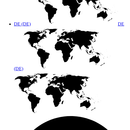
DE (DE)
DE
(DE)