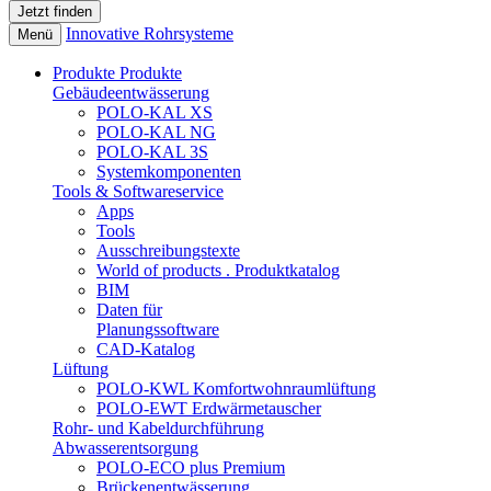
Innovative Rohrsysteme
Menü
Produkte
Produkte
Gebäudeentwässerung
POLO-KAL XS
POLO-KAL NG
POLO-KAL 3S
Systemkomponenten
Tools & Softwareservice
Apps
Tools
Ausschreibungstexte
World of products . Produktkatalog
BIM
Daten für
Planungssoftware
CAD-Katalog
Lüftung
POLO-KWL Komfortwohnraumlüftung
POLO-EWT Erdwärmetauscher
Rohr- und Kabeldurchführung
Abwasserentsorgung
POLO-ECO plus Premium
Brückenentwässerung