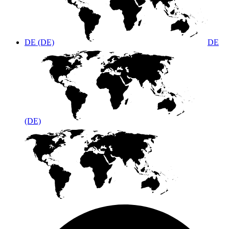
DE (DE)
DE
(DE)