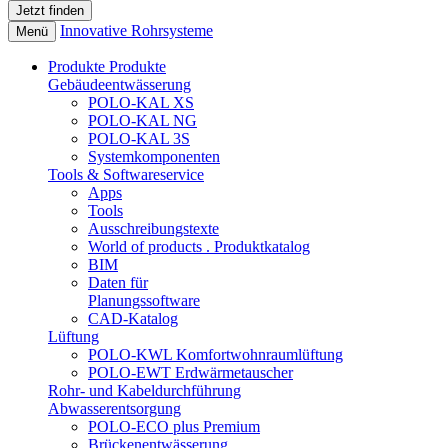
Innovative Rohrsysteme
Menü
Produkte
Produkte
Gebäudeentwässerung
POLO-KAL XS
POLO-KAL NG
POLO-KAL 3S
Systemkomponenten
Tools & Softwareservice
Apps
Tools
Ausschreibungstexte
World of products . Produktkatalog
BIM
Daten für
Planungssoftware
CAD-Katalog
Lüftung
POLO-KWL Komfortwohnraumlüftung
POLO-EWT Erdwärmetauscher
Rohr- und Kabeldurchführung
Abwasserentsorgung
POLO-ECO plus Premium
Brückenentwässerung