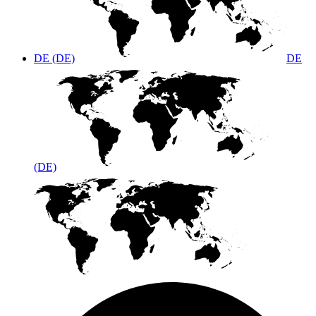
DE (DE)
DE
(DE)