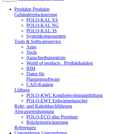
Produkte
Produkte
Gebäudeentwässerung
POLO-KAL XS
POLO-KAL NG
POLO-KAL 3S
Systemkomponenten
Tools & Softwareservice
Apps
Tools
Ausschreibungstexte
World of products . Produktkatalog
BIM
Daten für
Planungssoftware
CAD-Katalog
Lüftung
POLO-KWL Komfortwohnraumlüftung
POLO-EWT Erdwärmetauscher
Rohr- und Kabeldurchführung
Abwasserentsorgung
POLO-ECO plus Premium
Brückenentwässerung
Referenzen
Unternehmen
Unternehmen