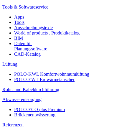
Tools & Softwareservice
Apps
Tools
Ausschreibungstexte
World of products . Produktkatalog
BIM
Daten für
Planungssoftware
CAD-Katalog
Lüftung
POLO-KWL Komfortwohnraumlüftung
POLO-EWT Erdwärmetauscher
Rohr- und Kabeldurchführung
Abwasserentsorgung
POLO-ECO plus Premium
Brückenentwässerung
Referenzen