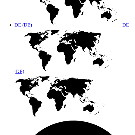
DE (DE)
DE
(DE)