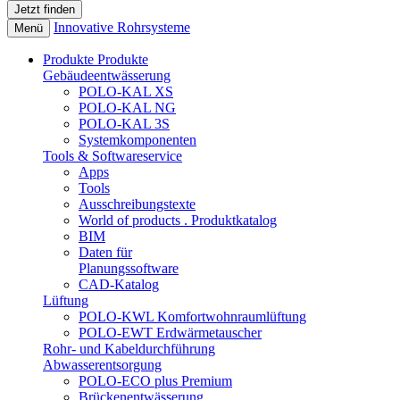
Innovative Rohrsysteme
Menü
Produkte
Produkte
Gebäudeentwässerung
POLO-KAL XS
POLO-KAL NG
POLO-KAL 3S
Systemkomponenten
Tools & Softwareservice
Apps
Tools
Ausschreibungstexte
World of products . Produktkatalog
BIM
Daten für
Planungssoftware
CAD-Katalog
Lüftung
POLO-KWL Komfortwohnraumlüftung
POLO-EWT Erdwärmetauscher
Rohr- und Kabeldurchführung
Abwasserentsorgung
POLO-ECO plus Premium
Brückenentwässerung