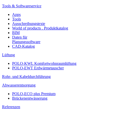
Tools & Softwareservice
Apps
Tools
Ausschreibungstexte
World of products . Produktkatalog
BIM
Daten für
Planungssoftware
CAD-Katalog
Lüftung
POLO-KWL Komfortwohnraumlüftung
POLO-EWT Erdwärmetauscher
Rohr- und Kabeldurchführung
Abwasserentsorgung
POLO-ECO plus Premium
Brückenentwässerung
Referenzen