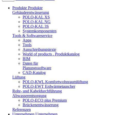
Produkte
Produkte
Gebäudeentwässerung
POLO-KAL XS
POLO-KAL NG
POLO-KAL 3S
Systemkomponenten
Tools & Softwareservice
Apps
Tools
Ausschreibungstexte
World of products . Produktkatalog
BIM
Daten für
Planungssoftware
CAD-Katalog
Lüftung
POLO-KWL Komfortwohnraumlüftung
POLO-EWT Erdwärmetauscher
Rohr- und Kabeldurchführung
Abwasserentsorgung
POLO-ECO plus Premium
Brückenentwässerung
Referenzen
Unternehmen
Unternehmen