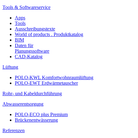
Tools & Softwareservice
Apps
Tools
Ausschreibungstexte
World of products . Produktkatalog
BIM
Daten für
Planungssoftware
CAD-Katalog
Lüftung
POLO-KWL Komfortwohnraumlüftung
POLO-EWT Erdwärmetauscher
Rohr- und Kabeldurchführung
Abwasserentsorgung
POLO-ECO plus Premium
Brückenentwässerung
Referenzen