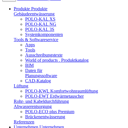
Produkte
Produkte
Gebäudeentwässerung
POLO-KAL XS
POLO-KAL NG
POLO-KAL 3S
Systemkomponenten
Tools & Softwareservice
Apps
Tools
Ausschreibungstexte
World of products . Produktkatalog
BIM
Daten für
Planungssoftware
CAD-Katalog
Lüftung
POLO-KWL Komfortwohnraumlüftung
POLO-EWT Erdwärmetauscher
Rohr- und Kabeldurchführung
Abwasserentsorgung
POLO-ECO plus Premium
Brückenentwässerung
Referenzen
Unternehmen
Unternehmen