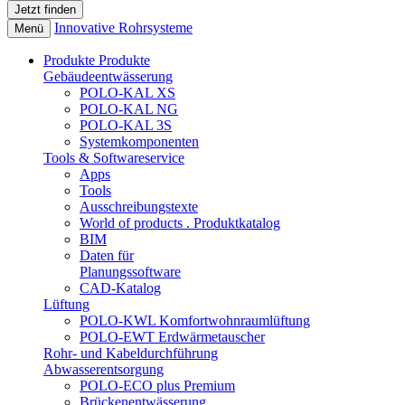
Innovative Rohrsysteme
Menü
Produkte
Produkte
Gebäudeentwässerung
POLO-KAL XS
POLO-KAL NG
POLO-KAL 3S
Systemkomponenten
Tools & Softwareservice
Apps
Tools
Ausschreibungstexte
World of products . Produktkatalog
BIM
Daten für
Planungssoftware
CAD-Katalog
Lüftung
POLO-KWL Komfortwohnraumlüftung
POLO-EWT Erdwärmetauscher
Rohr- und Kabeldurchführung
Abwasserentsorgung
POLO-ECO plus Premium
Brückenentwässerung