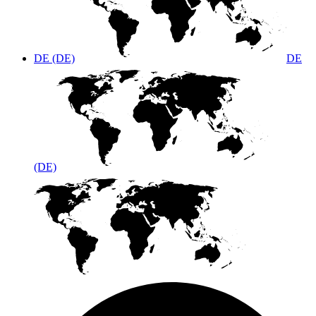
DE (DE)
DE
(DE)