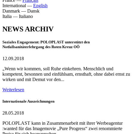
France
—
Français
International
—
English
Danmark
—
Dansk
Italia
—
Italiano
NEWS ARCHIV
Soziales Engagement: POLOPLAST unterstützt den
Notfallsanitäterlehrgang des Roten Kreuz OÖ
12.09.2018
„Wenn wir kommen, soll Ruhe einkehren. Menschlich und
kompetent, besonnen und einfühlsam, ernsthaft, ohne dabei ernst zu
wirken und mit Demut vor den...
Weiterlesen
Internationale Auszeichnungen
28.05.2018
POLOPLAST kann in Zusammenarbeit mit ihrer Werbeagentur
:wanted für das Imagemovie „Pure Progress“ zwei renommierte
Preise für sich beanspruchen.