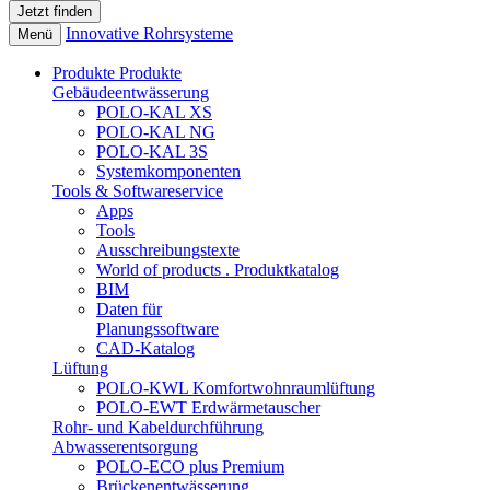
Innovative Rohrsysteme
Menü
Produkte
Produkte
Gebäudeentwässerung
POLO-KAL XS
POLO-KAL NG
POLO-KAL 3S
Systemkomponenten
Tools & Softwareservice
Apps
Tools
Ausschreibungstexte
World of products . Produktkatalog
BIM
Daten für
Planungssoftware
CAD-Katalog
Lüftung
POLO-KWL Komfortwohnraumlüftung
POLO-EWT Erdwärmetauscher
Rohr- und Kabeldurchführung
Abwasserentsorgung
POLO-ECO plus Premium
Brückenentwässerung