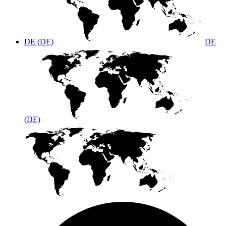
DE (DE)
DE
(DE)