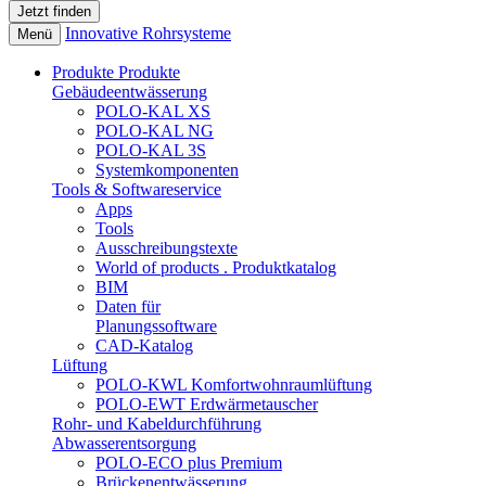
Innovative Rohrsysteme
Menü
Produkte
Produkte
Gebäudeentwässerung
POLO-KAL XS
POLO-KAL NG
POLO-KAL 3S
Systemkomponenten
Tools & Softwareservice
Apps
Tools
Ausschreibungstexte
World of products . Produktkatalog
BIM
Daten für
Planungssoftware
CAD-Katalog
Lüftung
POLO-KWL Komfortwohnraumlüftung
POLO-EWT Erdwärmetauscher
Rohr- und Kabeldurchführung
Abwasserentsorgung
POLO-ECO plus Premium
Brückenentwässerung