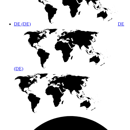
DE (DE)
DE
(DE)