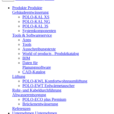
Produkte
Produkte
Gebäudeentwässerung
POLO-KAL XS
POLO-KAL NG
POLO-KAL 3S
Systemkomponenten
Tools & Softwareservice
Apps
Tools
Ausschreibungstexte
World of products . Produktkatalog
BIM
Daten für
Planungssoftware
CAD-Katalog
Lüftung
POLO-KWL Komfortwohnraumlüftung
POLO-EWT Erdwärmetauscher
Rohr- und Kabeldurchführung
Abwasserentsorgung
POLO-ECO plus Premium
Brückenentwässerung
Referenzen
Unternehmen
Unternehmen