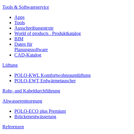
Tools & Softwareservice
Apps
Tools
Ausschreibungstexte
World of products . Produktkatalog
BIM
Daten für
Planungssoftware
CAD-Katalog
Lüftung
POLO-KWL Komfortwohnraumlüftung
POLO-EWT Erdwärmetauscher
Rohr- und Kabeldurchführung
Abwasserentsorgung
POLO-ECO plus Premium
Brückenentwässerung
Referenzen