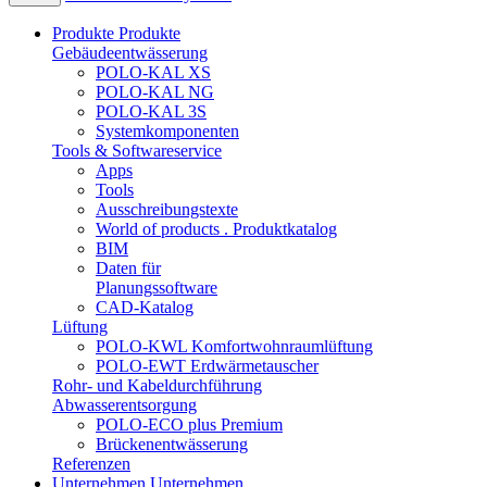
Produkte
Produkte
Gebäudeentwässerung
POLO-KAL XS
POLO-KAL NG
POLO-KAL 3S
Systemkomponenten
Tools & Softwareservice
Apps
Tools
Ausschreibungstexte
World of products . Produktkatalog
BIM
Daten für
Planungssoftware
CAD-Katalog
Lüftung
POLO-KWL Komfortwohnraumlüftung
POLO-EWT Erdwärmetauscher
Rohr- und Kabeldurchführung
Abwasserentsorgung
POLO-ECO plus Premium
Brückenentwässerung
Referenzen
Unternehmen
Unternehmen