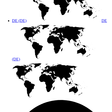
DE (DE)
DE
(DE)