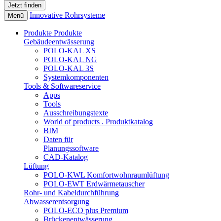
Innovative Rohrsysteme
Menü
Produkte
Produkte
Gebäudeentwässerung
POLO-KAL XS
POLO-KAL NG
POLO-KAL 3S
Systemkomponenten
Tools & Softwareservice
Apps
Tools
Ausschreibungstexte
World of products . Produktkatalog
BIM
Daten für
Planungssoftware
CAD-Katalog
Lüftung
POLO-KWL Komfortwohnraumlüftung
POLO-EWT Erdwärmetauscher
Rohr- und Kabeldurchführung
Abwasserentsorgung
POLO-ECO plus Premium
Brückenentwässerung