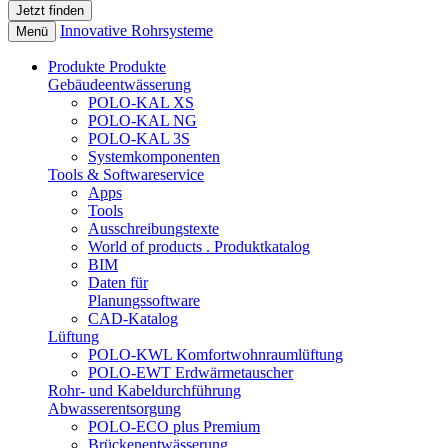
Innovative Rohrsysteme
Menü
Produkte
Produkte
Gebäudeentwässerung
POLO-KAL XS
POLO-KAL NG
POLO-KAL 3S
Systemkomponenten
Tools & Softwareservice
Apps
Tools
Ausschreibungstexte
World of products . Produktkatalog
BIM
Daten für
Planungssoftware
CAD-Katalog
Lüftung
POLO-KWL Komfortwohnraumlüftung
POLO-EWT Erdwärmetauscher
Rohr- und Kabeldurchführung
Abwasserentsorgung
POLO-ECO plus Premium
Brückenentwässerung