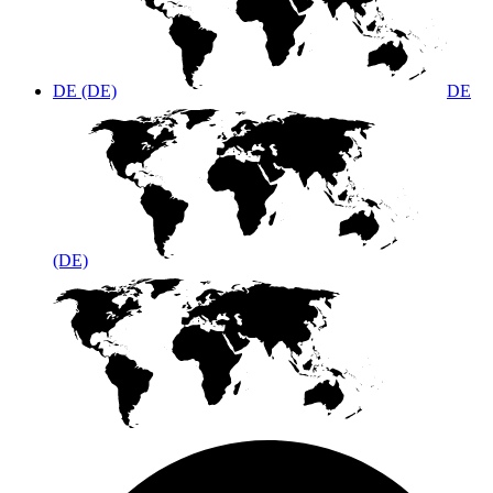
DE (DE)
DE
(DE)