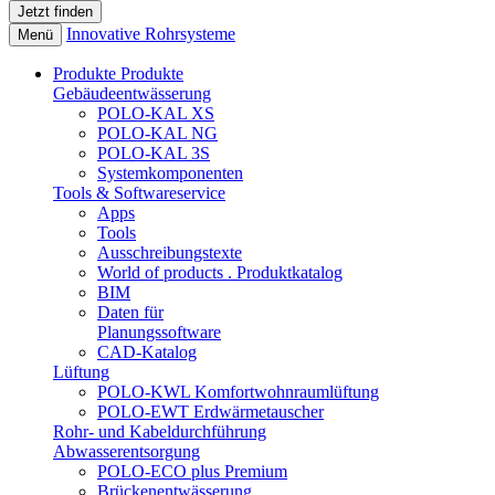
Innovative Rohrsysteme
Menü
Produkte
Produkte
Gebäudeentwässerung
POLO-KAL XS
POLO-KAL NG
POLO-KAL 3S
Systemkomponenten
Tools & Softwareservice
Apps
Tools
Ausschreibungstexte
World of products . Produktkatalog
BIM
Daten für
Planungssoftware
CAD-Katalog
Lüftung
POLO-KWL Komfortwohnraumlüftung
POLO-EWT Erdwärmetauscher
Rohr- und Kabeldurchführung
Abwasserentsorgung
POLO-ECO plus Premium
Brückenentwässerung