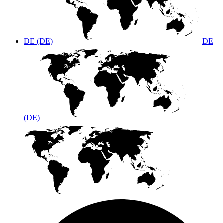
DE (DE)
DE
(DE)