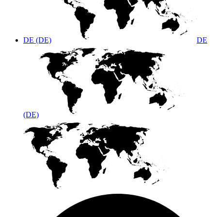
DE (DE)
DE
(DE)