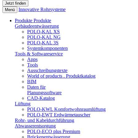
Innovative Rohrsysteme
Menü
Produkte
Produkte
Gebäudeentwässerung
POLO-KAL XS
POLO-KAL NG
POLO-KAL 3S
Systemkomponenten
Tools & Softwareservice
Apps
Tools
Ausschreibungstexte
World of products . Produktkatalog
BIM
Daten für
Planungssoftware
CAD-Katalog
Lüftung
POLO-KWL Komfortwohnraumlüftung
POLO-EWT Erdwärmetauscher
Rohr- und Kabeldurchführung
Abwasserentsorgung
POLO-ECO plus Premium
Brückenentwässerung