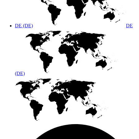
DE (DE)
DE
(DE)