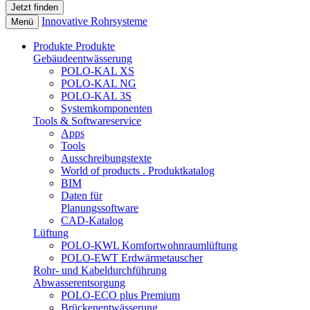
Innovative Rohrsysteme
Menü
Produkte
Produkte
Gebäudeentwässerung
POLO-KAL XS
POLO-KAL NG
POLO-KAL 3S
Systemkomponenten
Tools & Softwareservice
Apps
Tools
Ausschreibungstexte
World of products . Produktkatalog
BIM
Daten für
Planungssoftware
CAD-Katalog
Lüftung
POLO-KWL Komfortwohnraumlüftung
POLO-EWT Erdwärmetauscher
Rohr- und Kabeldurchführung
Abwasserentsorgung
POLO-ECO plus Premium
Brückenentwässerung