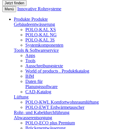
Innovative Rohrsysteme
Menü
Produkte
Produkte
Gebäudeentwässerung
POLO-KAL XS
POLO-KAL NG
POLO-KAL 3S
Systemkomponenten
Tools & Softwareservice
Apps
Tools
Ausschreibungstexte
World of products . Produktkatalog
BIM
Daten für
Planungssoftware
CAD-Katalog
Lüftung
POLO-KWL Komfortwohnraumlüftung
POLO-EWT Erdwärmetauscher
Rohr- und Kabeldurchführung
Abwasserentsorgung
POLO-ECO plus Premium
Brückenentwässerung