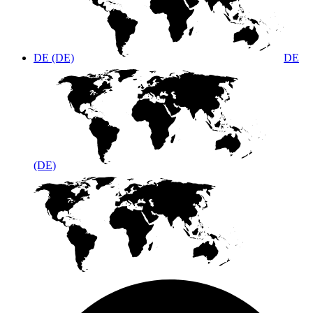
DE (DE)
DE
(DE)