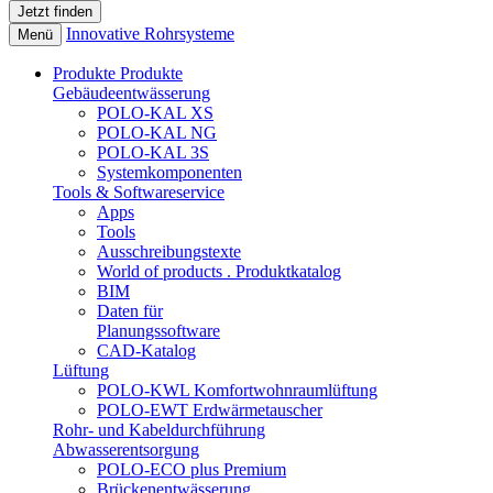
Innovative Rohrsysteme
Menü
Produkte
Produkte
Gebäudeentwässerung
POLO-KAL XS
POLO-KAL NG
POLO-KAL 3S
Systemkomponenten
Tools & Softwareservice
Apps
Tools
Ausschreibungstexte
World of products . Produktkatalog
BIM
Daten für
Planungssoftware
CAD-Katalog
Lüftung
POLO-KWL Komfortwohnraumlüftung
POLO-EWT Erdwärmetauscher
Rohr- und Kabeldurchführung
Abwasserentsorgung
POLO-ECO plus Premium
Brückenentwässerung