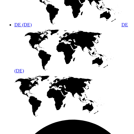
DE (DE)
DE
(DE)