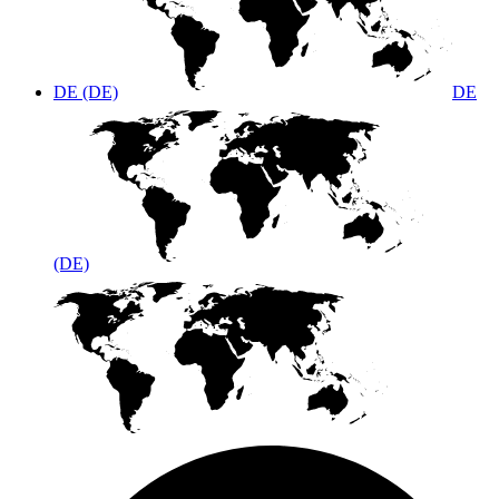
DE (DE)
DE
(DE)