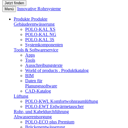
Innovative Rohrsysteme
Menü
Produkte
Produkte
Gebäudeentwässerung
POLO-KAL XS
POLO-KAL NG
POLO-KAL 3S
Systemkomponenten
Tools & Softwareservice
Apps
Tools
Ausschreibungstexte
World of products . Produktkatalog
BIM
Daten für
Planungssoftware
CAD-Katalog
Lüftung
POLO-KWL Komfortwohnraumlüftung
POLO-EWT Erdwärmetauscher
Rohr- und Kabeldurchführung
Abwasserentsorgung
POLO-ECO plus Premium
Brückenentwässerung