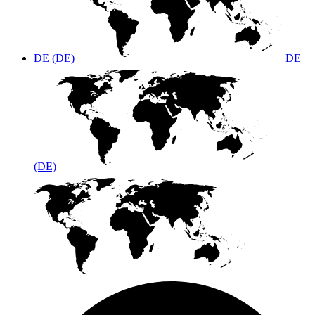
DE (DE)
DE
(DE)