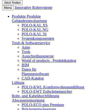
Innovative Rohrsysteme
Menü
Produkte
Produkte
Gebäudeentwässerung
POLO-KAL XS
POLO-KAL NG
POLO-KAL 3S
Systemkomponenten
Tools & Softwareservice
Apps
Tools
Ausschreibungstexte
World of products . Produktkatalog
BIM
Daten für
Planungssoftware
CAD-Katalog
Lüftung
POLO-KWL Komfortwohnraumlüftung
POLO-EWT Erdwärmetauscher
Rohr- und Kabeldurchführung
Abwasserentsorgung
POLO-ECO plus Premium
Brückenentwässerung